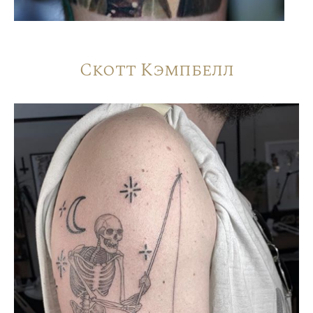
Скотт Кэмпбелл