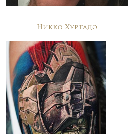
Никко Хуртадо