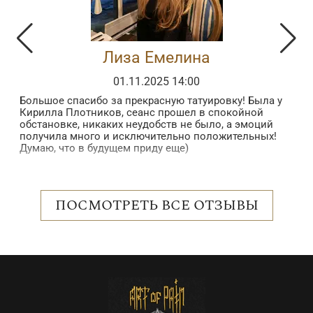
Лиза Емелина
01.11.2025 14:00
Большое спасибо за прекрасную татуировку! Была у
З
Кирилла Плотников, сеанс прошел в спокойной
з
обстановке, никаких неудобств не было, а эмоций
в
получила много и исключительно положительных!
б
Думаю, что в будущем приду еще)
в
п
 в
в
н
о
ПОСМОТРЕТЬ ВСЕ ОТЗЫВЫ
с
р
е
о