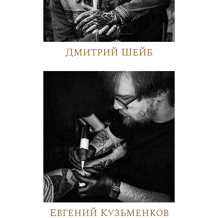
Дмитрий Шейб
Евгений Кузьменков