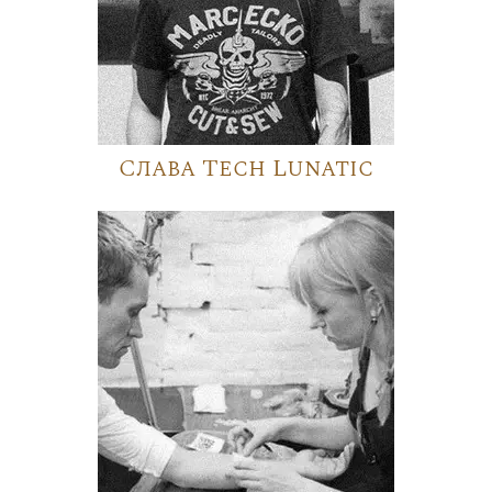
Слава Tech Lunatic