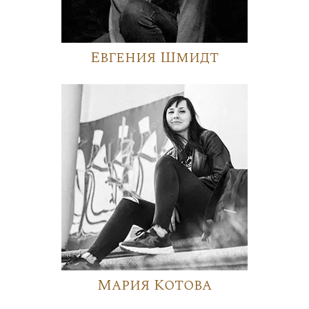
Евгения Шмидт
Мария Котова