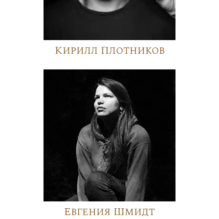
Кирилл Плотников
Евгения Шмидт