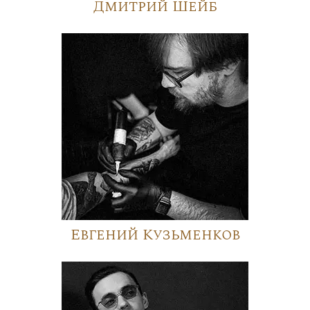
Дмитрий Шейб
Евгений Кузьменков