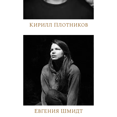
Кирилл Плотников
Евгения Шмидт