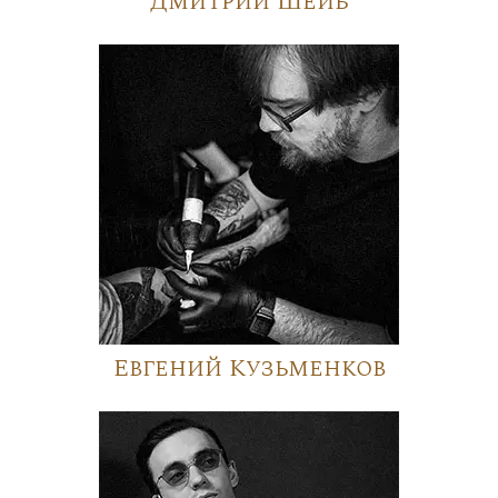
Дмитрий Шейб
Евгений Кузьменков