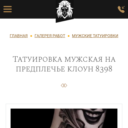
Перейти к основному содержанию
Основная навигация
Строка навигации
ГЛАВНАЯ
ГАЛЕРЕЯ РАБОТ
МУЖСКИЕ ТАТУИРОВКИ
Татуировка мужская на
предплечье клоун 8398