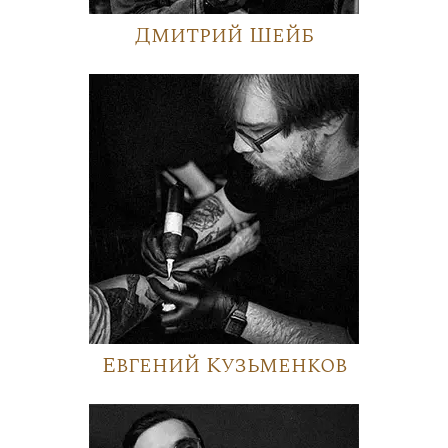
Дмитрий Шейб
Евгений Кузьменков