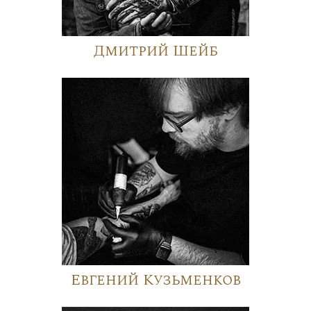
Дмитрий Шейб
Евгений Кузьменков