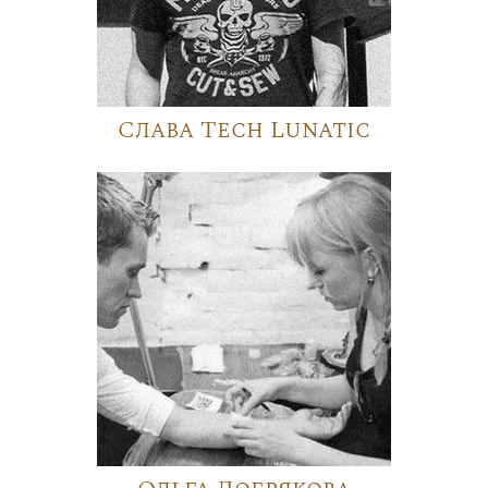
Слава Tech Lunatic