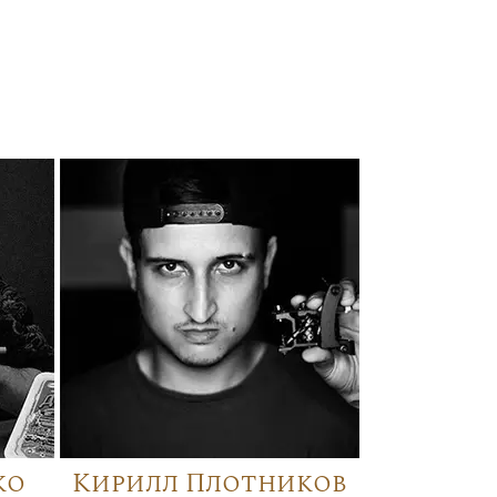
ко
Кирилл Плотников