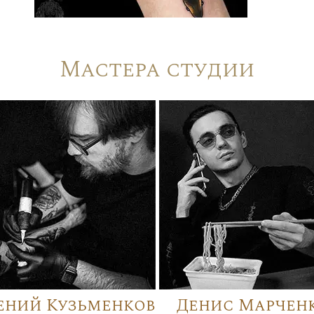
Мастера студии
ений Кузьменков
Денис Марчен