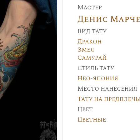
Мастер
Денис Марч
Вид тату
Дракон
Змея
Самурай
Стиль тату
Нео-япония
Место нанесения
Тату на предплечь
Цвет
Цветные