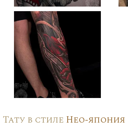
Тату в стиле
Нео-япония