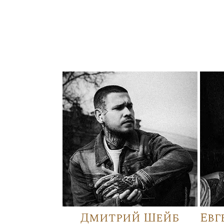
Дмитрий Шейб
Евг