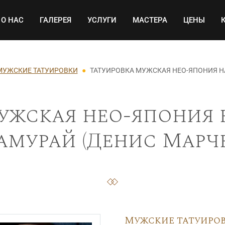
Основная навигация
О НАС
ГАЛЕРЕЯ
УСЛУГИ
МАСТЕРА
ЦЕНЫ
МУЖСКИЕ ТАТУИРОВКИ
ТАТУИРОВКА МУЖСКАЯ НЕО-ЯПОНИЯ Н
ужская нео-япония 
амурай (Денис Марче
Мужские татуиро