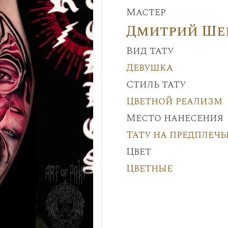
Мастер
Дмитрий Ше
Вид тату
Девушка
Стиль тату
Цветной реализм
Место нанесения
Тату на предплечь
Цвет
Цветные