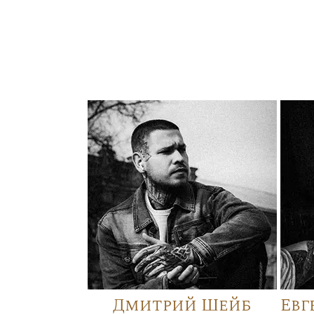
Дмитрий Шейб
Евг