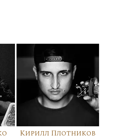
ко
Кирилл Плотников