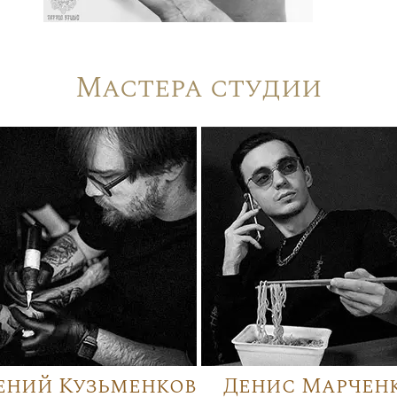
Мастера студии
ений Кузьменков
Денис Марчен