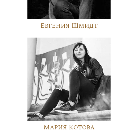
Евгения Шмидт
Мария Котова