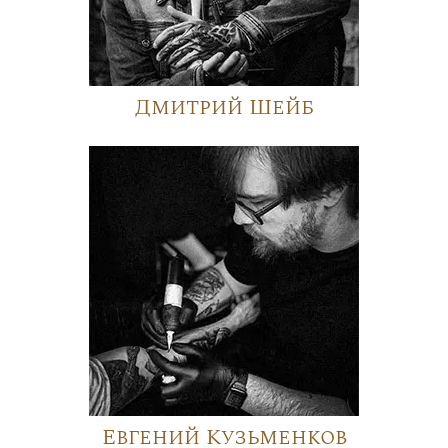
Дмитрий Шейб
Евгений Кузьменков