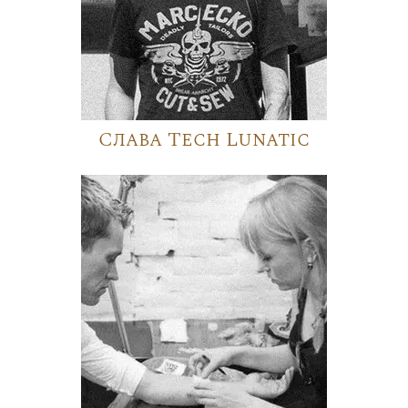
Слава Tech Lunatic