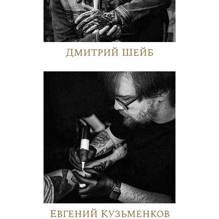
Дмитрий Шейб
Евгений Кузьменков