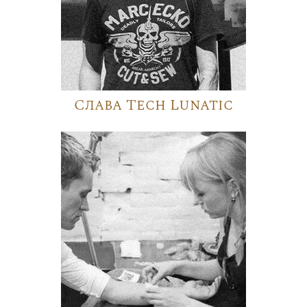
Слава Tech Lunatic