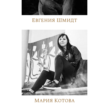
Евгения Шмидт
Мария Котова