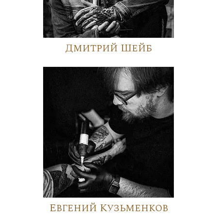
Дмитрий Шейб
Евгений Кузьменков