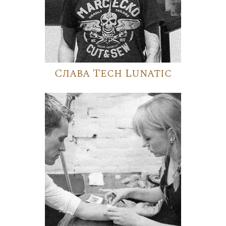
Слава Tech Lunatic