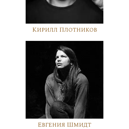
Кирилл Плотников
Евгения Шмидт