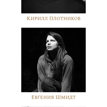
Кирилл Плотников
Евгения Шмидт