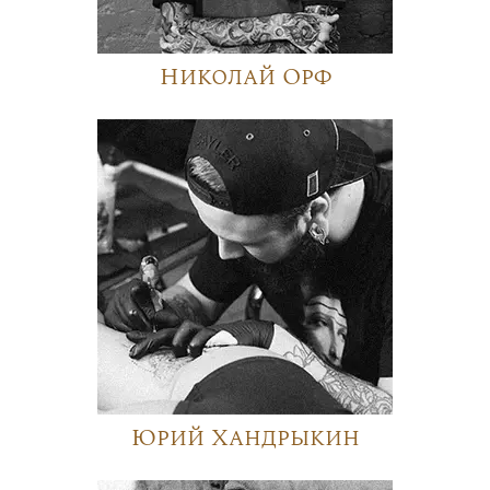
Николай Орф
Юрий Хандрыкин