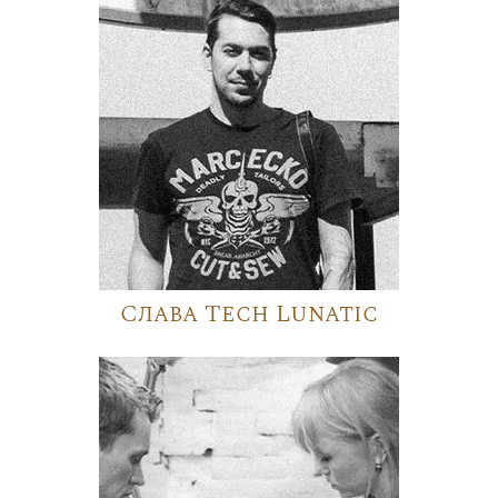
Слава Tech Lunatic