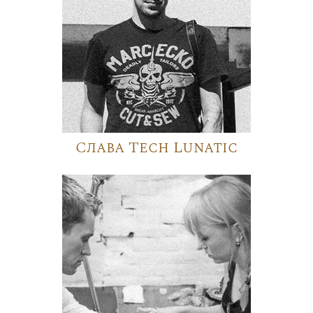
Слава Tech Lunatic