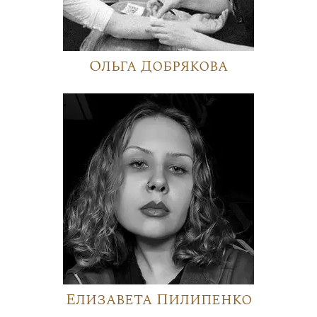
Ольга Добрякова
Елизавета Пилипенко