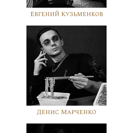
Евгений Кузьменков
Денис Марченко