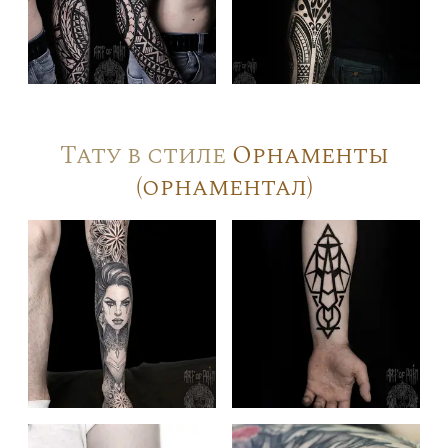
Тату в стиле
Орнаменты
(орнаментал)