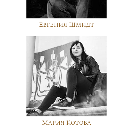
Евгения Шмидт
Мария Котова