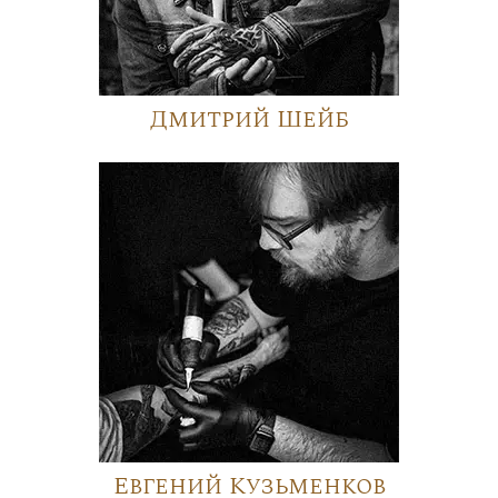
Дмитрий Шейб
Евгений Кузьменков