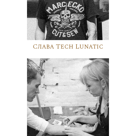
Слава Tech Lunatic