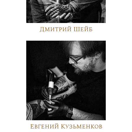
Дмитрий Шейб
Евгений Кузьменков