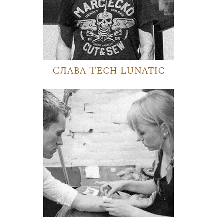
Слава Tech Lunatic