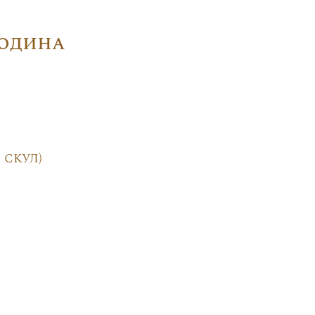
Родина
 скул)