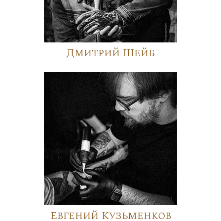
Дмитрий Шейб
Евгений Кузьменков