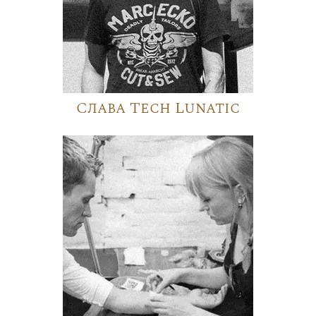
Слава Tech Lunatic