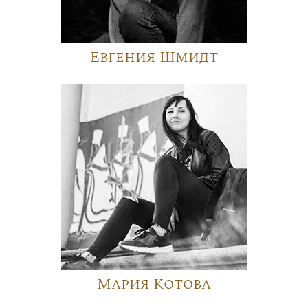
Евгения Шмидт
Мария Котова