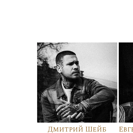
Дмитрий Шейб
Евг