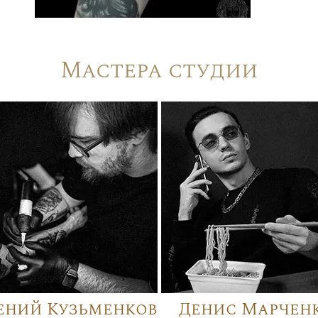
Мастера студии
ений Кузьменков
Денис Марчен