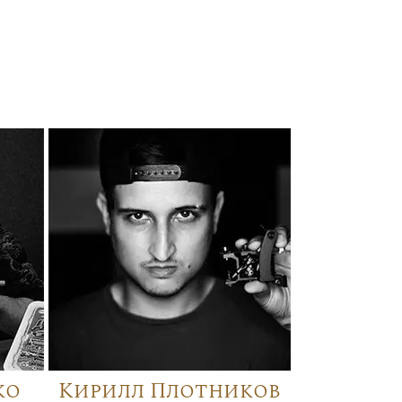
ко
Кирилл Плотников