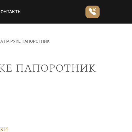
КОНТАКТЫ
А НА РУКЕ ПАПОРОТНИК
уке папоротник
вки