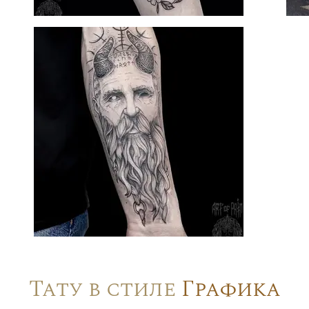
Тату в стиле
Графика