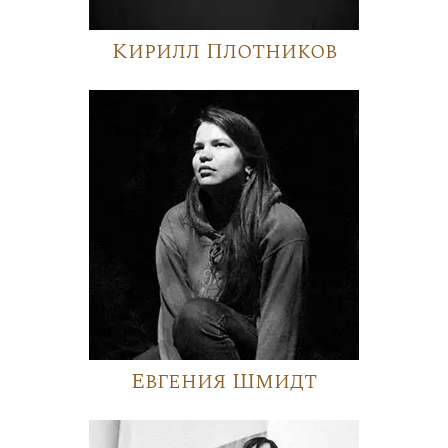
Кирилл Плотников
Евгения Шмидт