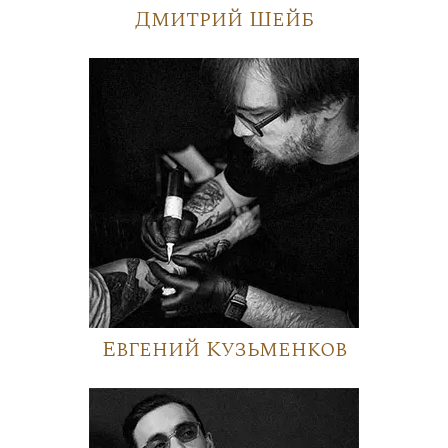
Дмитрий Шейб
Евгений Кузьменков