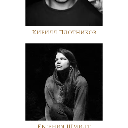
Кирилл Плотников
Евгения Шмидт