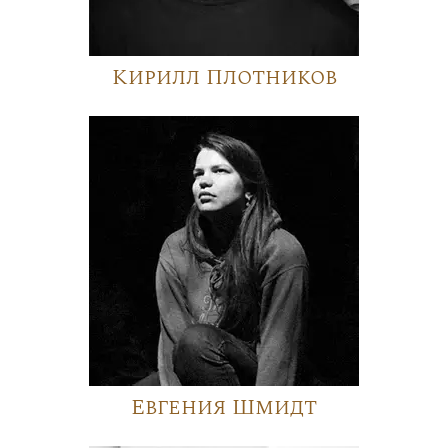
Кирилл Плотников
Евгения Шмидт