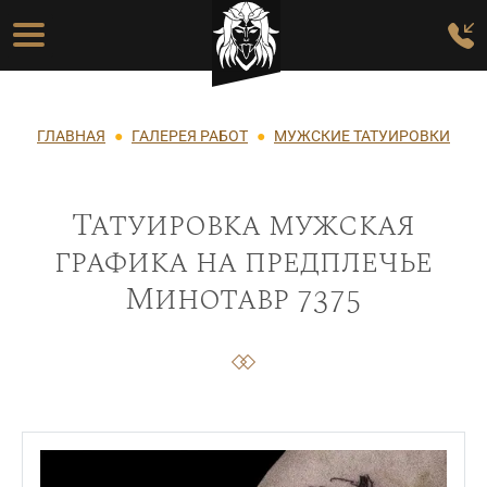
Перейти к основному содержанию
Основная навигация
Строка навигации
ГЛАВНАЯ
ГАЛЕРЕЯ РАБОТ
МУЖСКИЕ ТАТУИРОВКИ
Татуировка мужская
графика на предплечье
Минотавр 7375