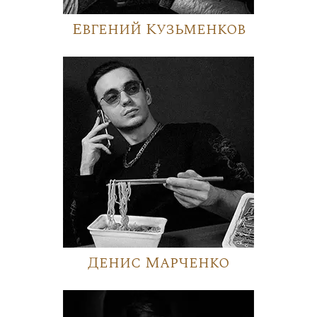
Евгений Кузьменков
Денис Марченко