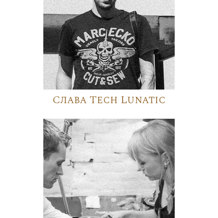
Слава Tech Lunatic