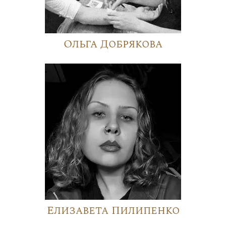
Ольга Добрякова
Елизавета Пилипенко