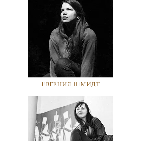
Евгения Шмидт