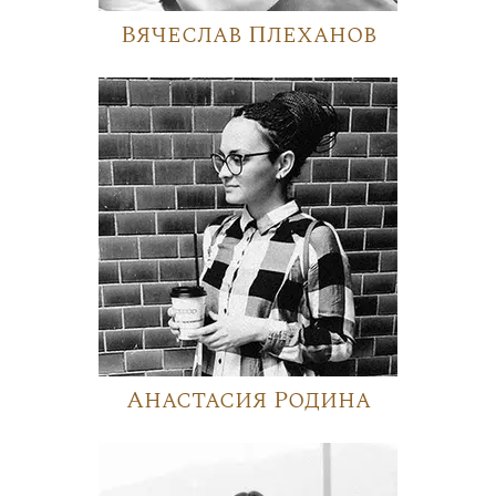
Вячеслав Плеханов
Анастасия Родина