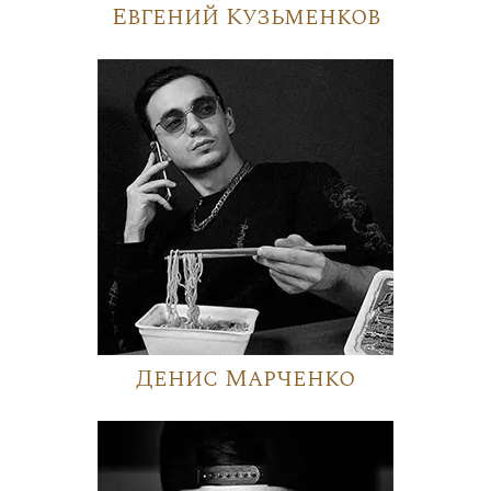
Евгений Кузьменков
Денис Марченко