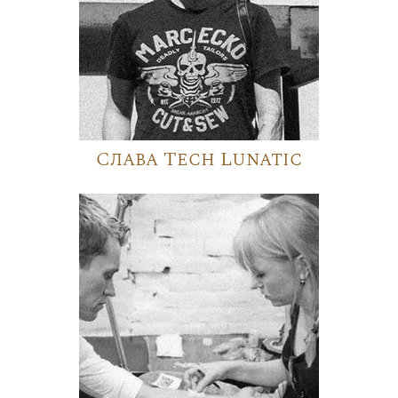
Слава Tech Lunatic