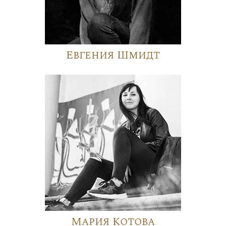
Евгения Шмидт
Мария Котова