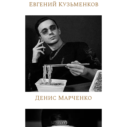
Евгений Кузьменков
Денис Марченко