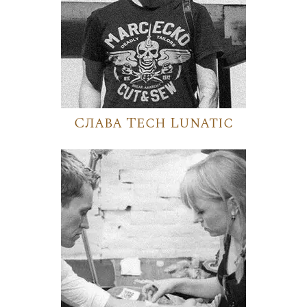
Слава Tech Lunatic