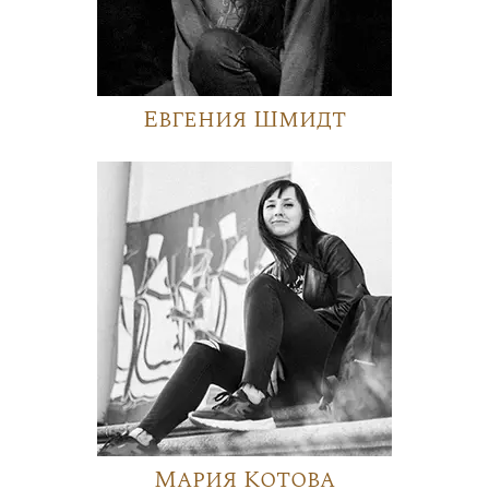
Евгения Шмидт
Мария Котова