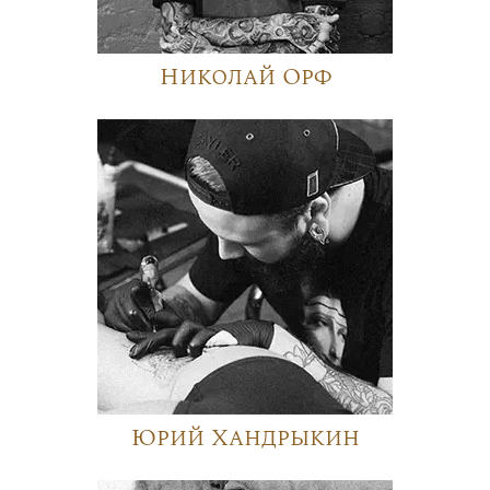
Николай Орф
Юрий Хандрыкин