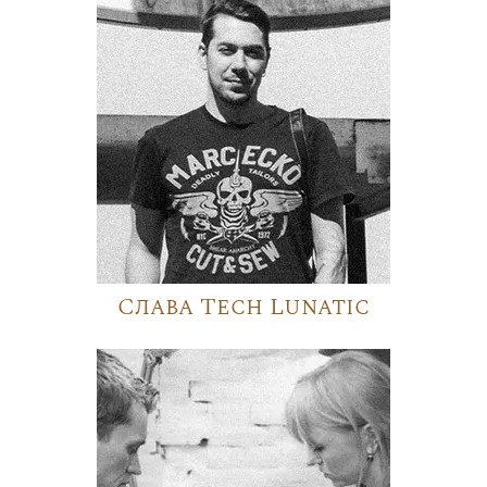
Слава Tech Lunatic