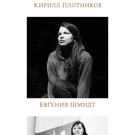
Кирилл Плотников
Евгения Шмидт