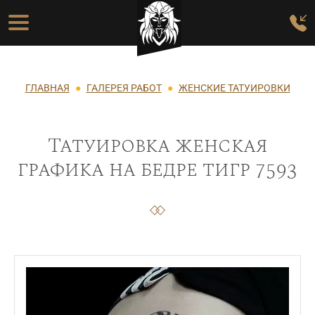
Перейти к основному содержанию
Основная навигация
Строка навигации
ГЛАВНАЯ
ГАЛЕРЕЯ РАБОТ
ЖЕНСКИЕ ТАТУИРОВКИ
Татуировка женская
графика на бедре тигр 7593