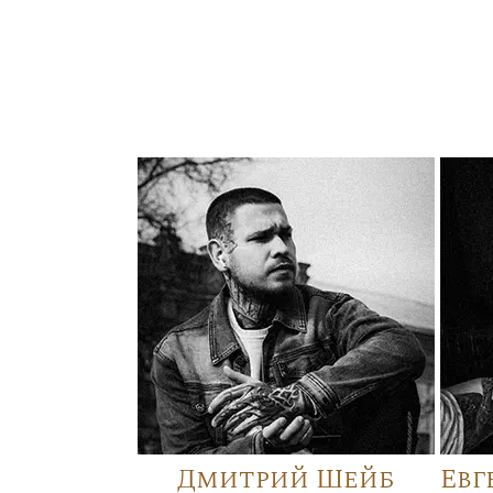
Дмитрий Шейб
Евг