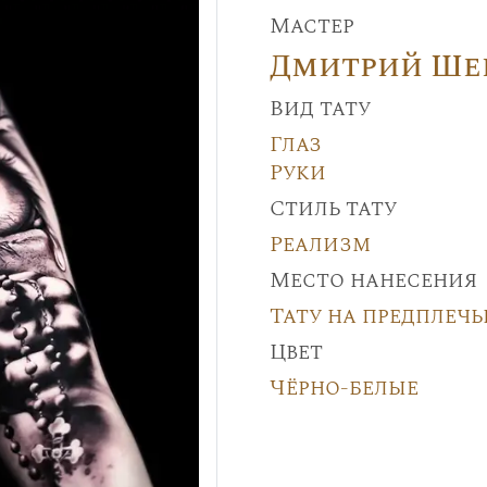
Мастер
Дмитрий Ше
Вид тату
Глаз
Руки
Стиль тату
Реализм
Место нанесения
Тату на предплечь
Цвет
Чёрно-белые