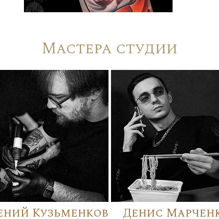
Мастера студии
ений Кузьменков
Денис Марчен