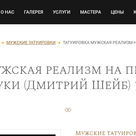
Основная навигация
О НАС
ГАЛЕРЕЯ
УСЛУГИ
МАСТЕРА
ЦЕНЫ
МУЖСКИЕ ТАТУИРОВКИ
ТАТУИРОВКА МУЖСКАЯ РЕАЛИЗМ Н
жская реализм на п
уки (Дмитрий Шейб) 
Мужские татуиро