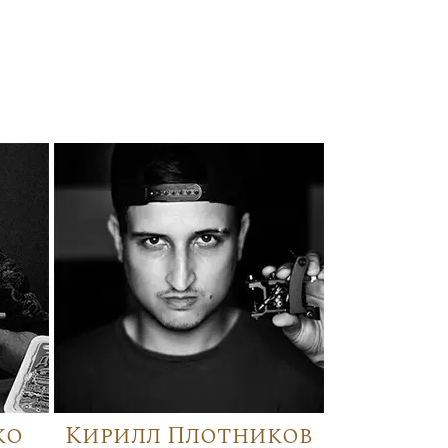
ко
Кирилл Плотников