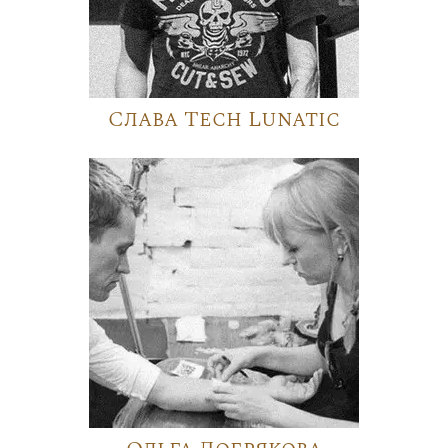
Слава Tech Lunatic