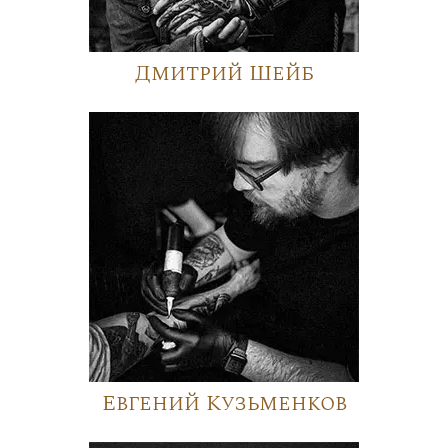
Дмитрий Шейб
Евгений Кузьменков