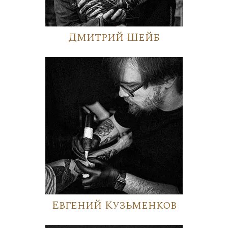
Дмитрий Шейб
Евгений Кузьменков