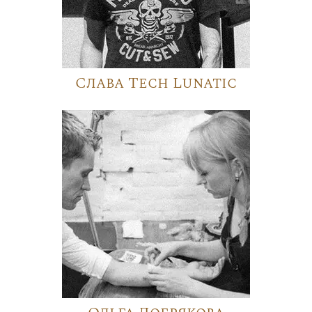
Слава Tech Lunatic