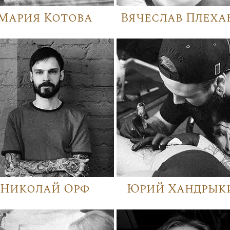
Мария Котова
Вячеслав Плеха
Николай Орф
Юрий Хандрык