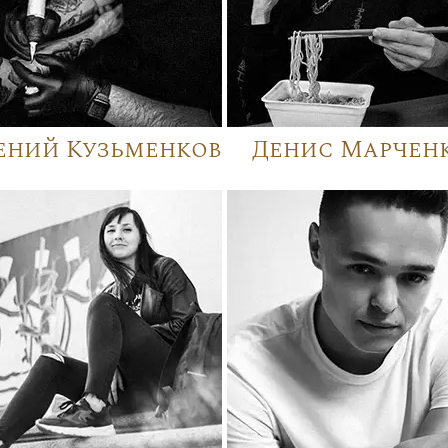
ений Кузьменков
Денис Марчен