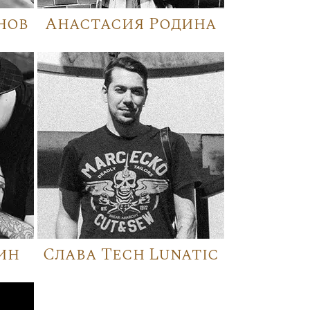
нов
Анастасия Родина
ин
Слава Tech Lunatic