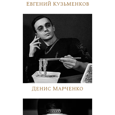
Евгений Кузьменков
Денис Марченко