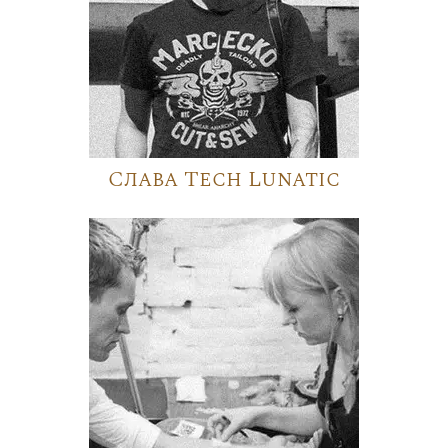
Слава Tech Lunatic