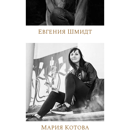
Евгения Шмидт
Мария Котова