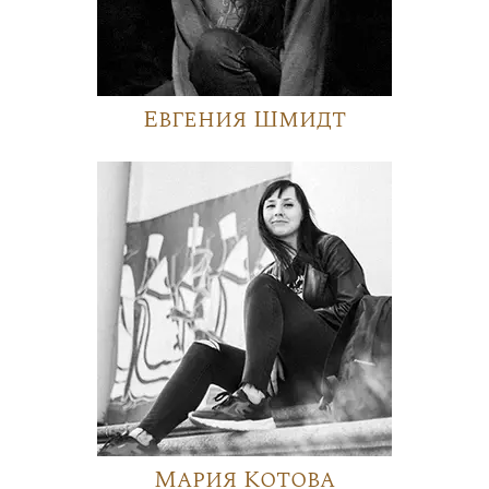
Евгения Шмидт
Мария Котова