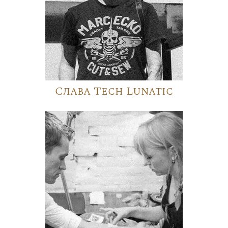
Слава Tech Lunatic