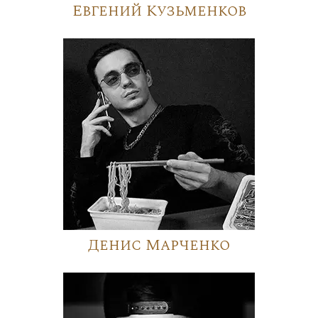
Евгений Кузьменков
Денис Марченко