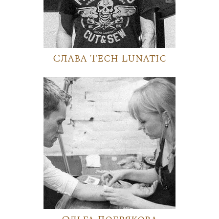
Слава Tech Lunatic