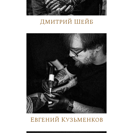
Дмитрий Шейб
Евгений Кузьменков