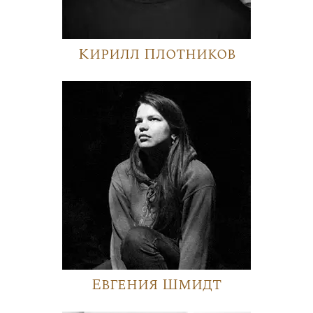
Кирилл Плотников
Евгения Шмидт