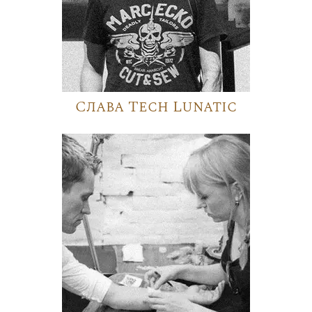
Слава Tech Lunatic