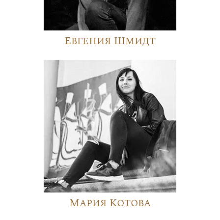
Евгения Шмидт
Мария Котова