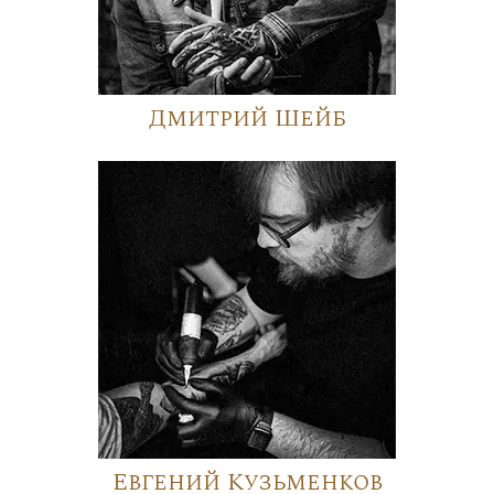
Дмитрий Шейб
Евгений Кузьменков