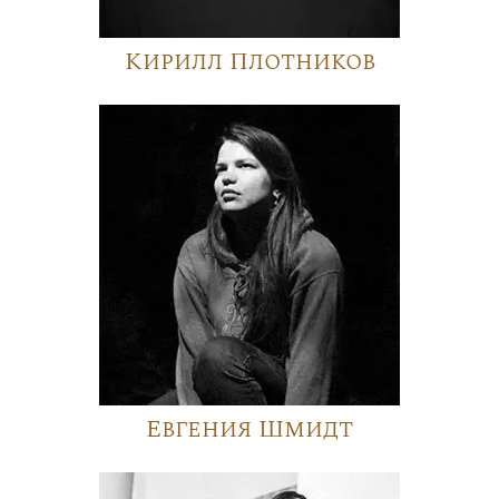
Кирилл Плотников
Евгения Шмидт