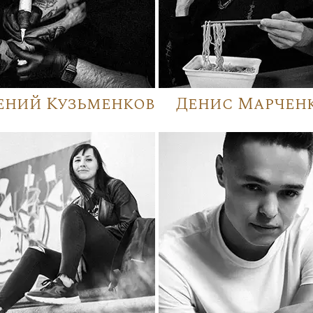
ений Кузьменков
Денис Марчен