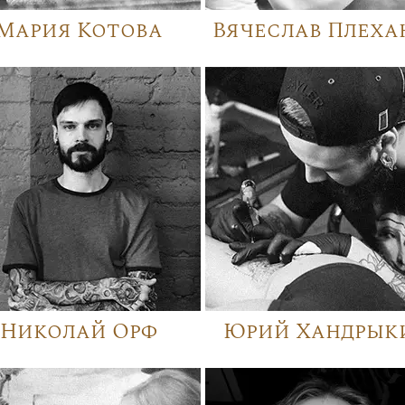
Мария Котова
Вячеслав Плеха
Николай Орф
Юрий Хандрык