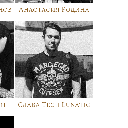
нов
Анастасия Родина
ин
Слава Tech Lunatic