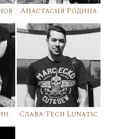
нов
Анастасия Родина
ин
Слава Tech Lunatic