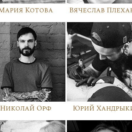
Мария Котова
Вячеслав Плеха
Николай Орф
Юрий Хандрык