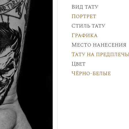
Вид тату
Портрет
Стиль тату
Графика
Место нанесения
Тату на предплечь
Цвет
Чёрно-белые