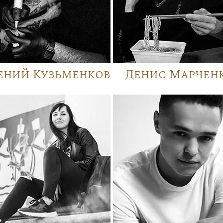
ений Кузьменков
Денис Марчен