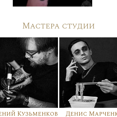
Мастера студии
ений Кузьменков
Денис Марчен