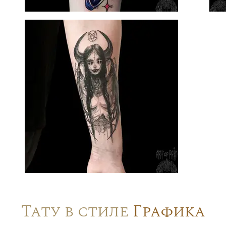
Тату в стиле
Графика