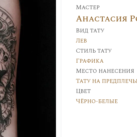
Мастер
Анастасия 
Вид тату
Лев
Стиль тату
Графика
Место нанесения
Тату на предплечь
Цвет
Чёрно-белые