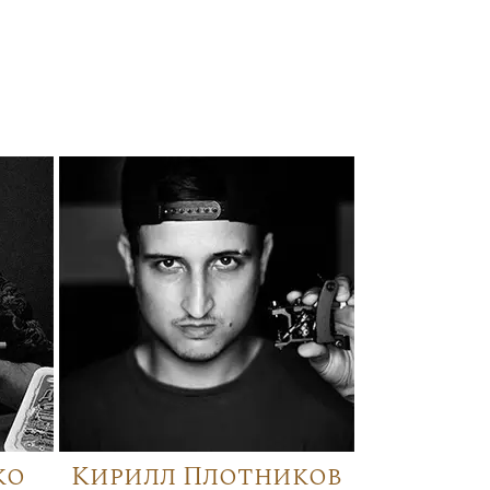
ко
Кирилл Плотников