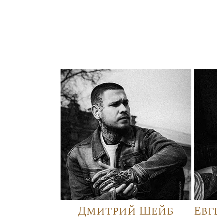
Дмитрий Шейб
Евг