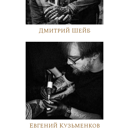
Дмитрий Шейб
Евгений Кузьменков