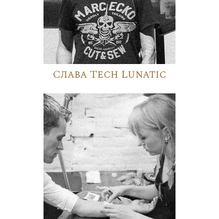
Слава Tech Lunatic