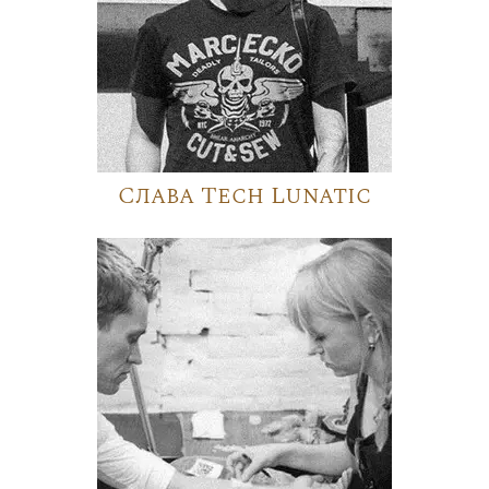
Слава Tech Lunatic