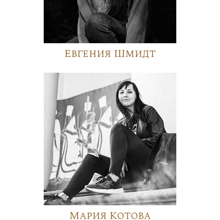
Евгения Шмидт
Мария Котова