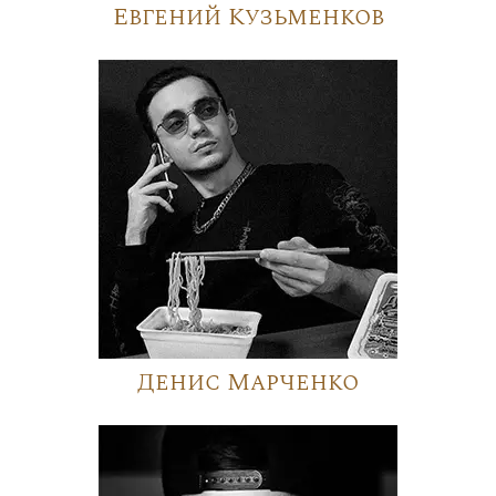
Евгений Кузьменков
Денис Марченко