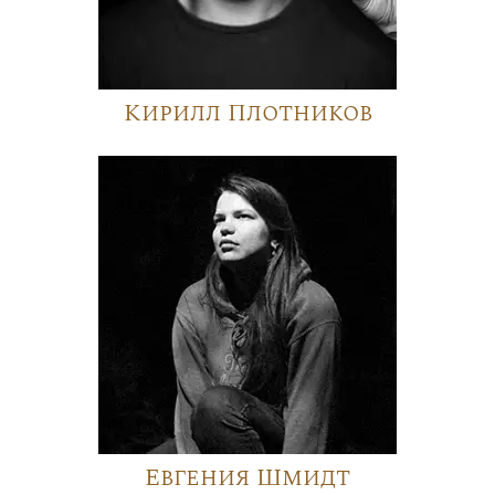
Кирилл Плотников
Евгения Шмидт