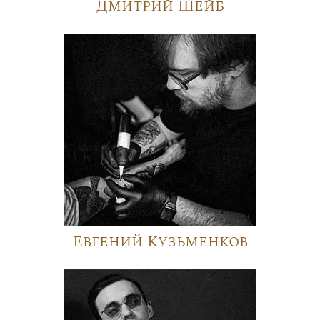
Дмитрий Шейб
Евгений Кузьменков