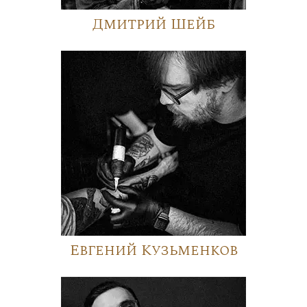
Дмитрий Шейб
Евгений Кузьменков