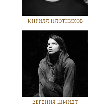
Кирилл Плотников
Евгения Шмидт