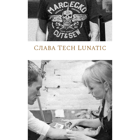
Слава Tech Lunatic