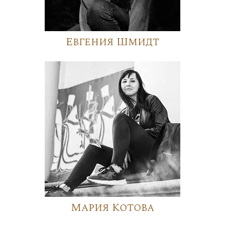
Евгения Шмидт
Мария Котова