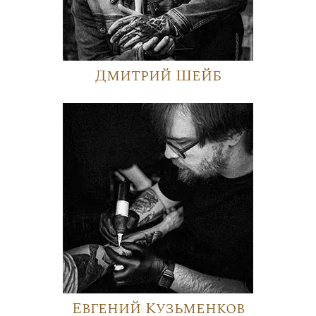
Дмитрий Шейб
Евгений Кузьменков