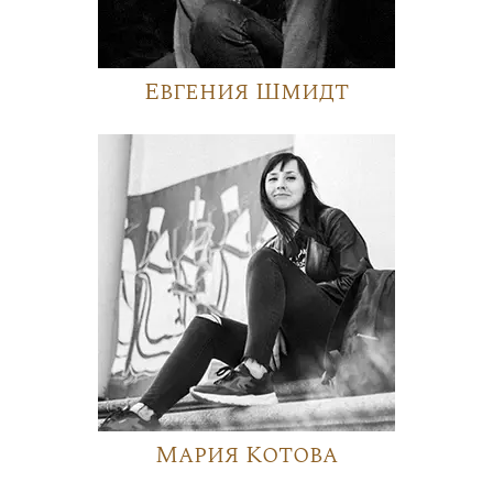
Евгения Шмидт
Мария Котова