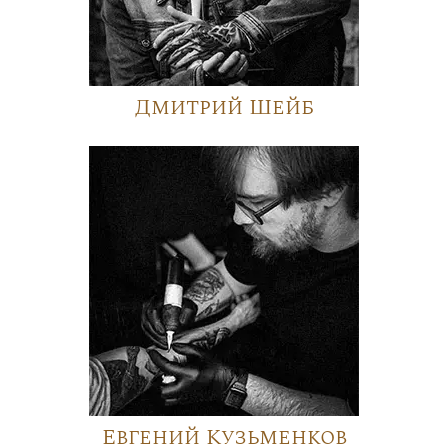
Дмитрий Шейб
Евгений Кузьменков