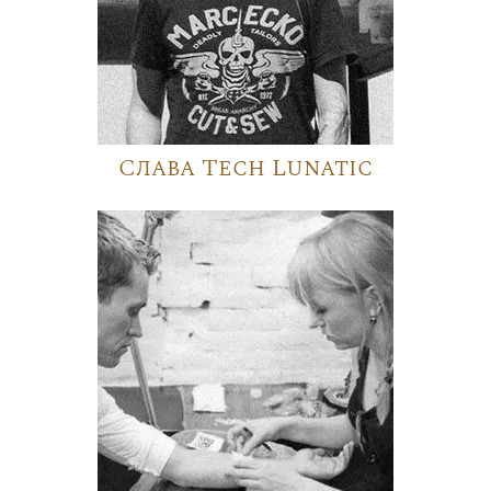
Слава Tech Lunatic